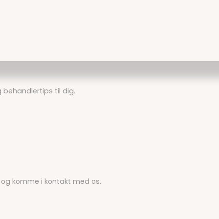
er alle klar til at hjælpe dig.
for spændinger.
 behandlertips til dig.
ikkert tilbage.
ik og komme i kontakt med os.