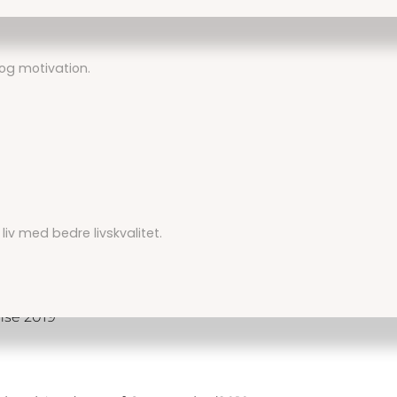
og motivation.
aberg
 liv med bedre livskvalitet.
ingscenteret Strandgaarden Nykøbing
nse 2019