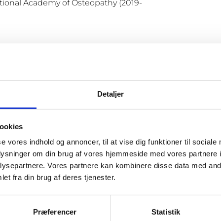
tional Academy of Osteopathy (2019-
Detaljer
ookies
de under og efter fødsel)
se vores indhold og annoncer, til at vise dig funktioner til sociale
oplysninger om din brug af vores hjemmeside med vores partnere i
ysepartnere. Vores partnere kan kombinere disse data med andr
et fra din brug af deres tjenester.
Præferencer
Statistik