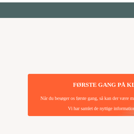
ræning i topklasse.
faglighed og lokale rødder.
FØRSTE GANG PÅ K
Når du besøger os første gang, så kan der være 
Vi har samlet de nyttige informatione
 andre har givet op.