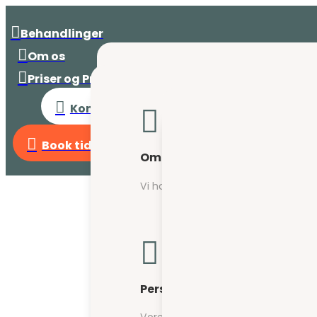

Behandlinger

Om os

Priser og Praktisk


Kontakt os

Fysioterapi

Book tid
Om klinikken
Slip af med smerter og få genopt
Vi har skabt et sted med erfaring, 


Osteopati
Personale
Vi finder årsagen og hjælper hvor