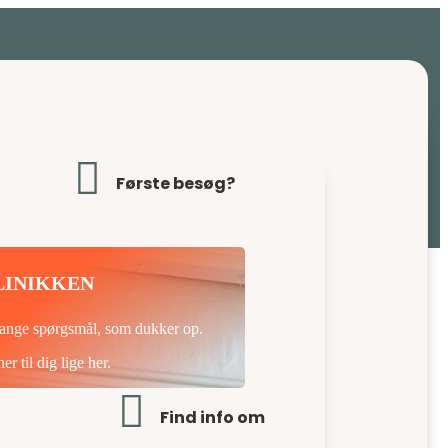

Første besøg?
LINIKKEN
mange spørgsmål, som dukker op.
r til dig lige her.

Find info om