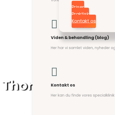
Vores dygtige og erfarne behandlere 
Priser

Praktisk
Kontakt os

Massage
Viden & behandling (blog)
Giv kroppen ny energi og løs op 
Her har vi samlet viden, nyheder og


Genoptræning
Thomas Aaberg
Kontakt os
Skræddersyet træning, så du når s
Her kan du finde vores specialklin
