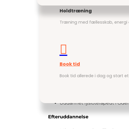
Holdtræning
Træning med fællesskab, energi 
Thomas
A

Book tid
Kompetenceprofil
Book tid allerede i dag og start et
Fysioterapeut på Rehabiliter
Mors
Uddannet fysioterapeut i Ode
Efteruddannelse