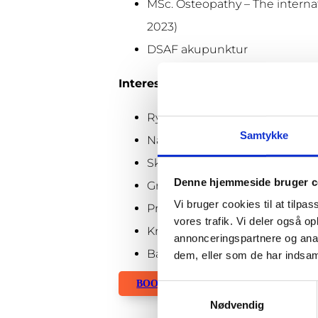
MSc. Osteopathy – The interna
2023)
DSAF akupunktur
Interesseområder
Ryg og lændeproblematikker
Samtykke
Nakke og hovedpine
Skulderproblematikker
Denne hjemmeside bruger c
Graviditets komplikationer (Bå
Vi bruger cookies til at tilpas
Problemer med underlivet
vores trafik. Vi deler også 
Kranio sakral terapi
annonceringspartnere og anal
Babybehandlinger
dem, eller som de har indsaml
BOOK TID
Samtykkevalg
Nødvendig