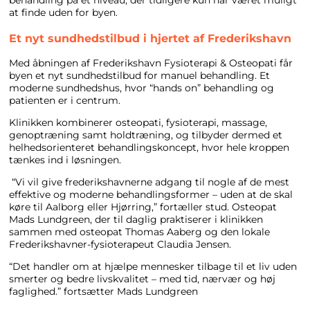
behandling på et niveau, der tidligere kun har været muligt
at finde uden for byen.
Et nyt sundhedstilbud i hjertet af Frederikshavn
Med åbningen af Frederikshavn Fysioterapi & Osteopati får
byen et nyt sundhedstilbud for manuel behandling. Et
moderne sundhedshus, hvor “hands on” behandling og
patienten er i centrum.
Klinikken kombinerer osteopati, fysioterapi, massage,
genoptræning samt holdtræning, og tilbyder dermed et
helhedsorienteret behandlingskoncept, hvor hele kroppen
tænkes ind i løsningen.
“Vi vil give frederikshavnerne adgang til nogle af de mest
effektive og moderne behandlingsformer – uden at de skal
køre til Aalborg eller Hjørring,” fortæller stud. Osteopat
Mads Lundgreen, der til daglig praktiserer i klinikken
sammen med osteopat Thomas Aaberg og den lokale
Frederikshavner-fysioterapeut Claudia Jensen.
“Det handler om at hjælpe mennesker tilbage til et liv uden
smerter og bedre livskvalitet – med tid, nærvær og høj
faglighed.” fortsætter Mads Lundgreen