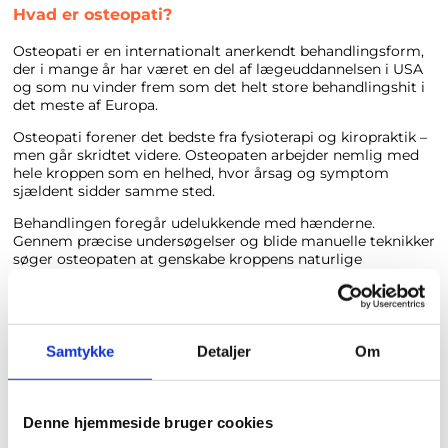
Hvad er osteopati?
Osteopati er en internationalt anerkendt behandlingsform,
der i mange år har været en del af lægeuddannelsen i USA
og som nu vinder frem som det helt store behandlingshit i
det meste af Europa.
Osteopati forener det bedste fra fysioterapi og kiropraktik –
men går skridtet videre. Osteopaten arbejder nemlig med
hele kroppen som en helhed, hvor årsag og symptom
sjældent sidder samme sted.
Behandlingen foregår udelukkende med hænderne.
Gennem præcise undersøgelser og blide manuelle teknikker
søger osteopaten at genskabe kroppens naturlige
bevægelighed og balance.
“Hvor kiropraktoren ofte fokuserer på led, ser osteopaten
hele kroppen som ét samlet kredsløb,” forklarer Thomas
Aaberg.
Samtykke
Detaljer
Om
“Vi arbejder både med muskler, led, bindevæv,
blodcirkulation og nervesystem. Mange oplever, at de
pludselig får løst et problem, de har kæmpet med i årevis”
Denne hjemmeside bruger cookies
slutter Aaberg