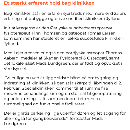
Et stærkt erfarent hold bag klinikken
Bag klinikken står en erfaren ejerkreds med mere end 25 års
erfaring i at opbygge og drive sundhedsklinikker i Jylland.
Initiativtagerne er den Østjyske sundhedsentreprenør
fysioterapeut Finn Thomsen og osteopat Tomas Larsen,
som sammen har etableret en række succesfulde klinikker i
Jylland.
Med i ejerkredsen er også den nordjyske osteopat Thomas
Aaberg, medejer af Skagen Fysioterapi & Osteopati, samt
det lokale islæt Mads Lundgreen, der er født og opvokset i
Vendsyssel.
“Vi er lige nu ved at ligge sidste hånd på ombygning og
indretning af klinikken, så den står skarpt til åbningen d. 2.
Februar. Specialklinikken kommer til at rumme fire
moderne behandlingsrum og en stor sal til genoptræning
og holdtræning – alt sammen indrettet med ro,
rummelighed og funktionelle faciliteter.
Der er gratis parkering lige udenfor døren og let adgang for
alle – også for gangbesværede”. fortsætter Mads
Lundgreen