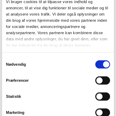
Vi bruger cookies til at tilpasse vores indhold og
Samme pris – mere tid og kvalitet
annoncer, til at vise dig funktioner til sociale medier og til
at analysere vores trafik. Vi deler også oplysninger om
Selvom specialklinikken arbejder uden for den offentlige
sygesikring, er priserne på fysioterapi og genoptræning
din brug af vores hjemmeside med vores partnere inden
nøjagtig de samme som på klinikker indenfor
for sociale medier, annonceringspartnere og
sygesikringen.
analysepartnere. Vores partnere kan kombinere disse
Der gives tilskud fra Sygeforsikringen danmark, og langt
data med andre oplysninger, du har givet dem, eller som
de fleste sundhedsforsikringer dækker helt eller delvist.
de har indsamlet fra din brug af deres tjenester.
Man behøver desuden ingen lægehenvisning for at starte
behandling. Derved kan patienten komme i behandling
med det samme uden ventetid.
Samtykkevalg
Nødvendig
En ydmyg men ambitiøs mission
Frederikshavn Fysioterapi & Osteopati er skabt med et
Præferencer
ønske om at supplere og styrke sundhedstilbuddene i byen.
“Vi har stor respekt for det gode arbejde, der allerede
udføres i de nuværende fysioterapeutiske klinikker
Statistik
Frederikshavn,” siger Mads Lundgreen.
“Vi ser os som et alternativ – et sted, hvor vi kombinerer
Marketing
flere fagligheder under ét tag og arbejder med nyeste viden